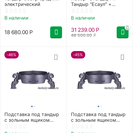
электрический
Тандыр "Есаул" +
аксессуары
В наличии
В наличии
31 239.00
Р
18 680.00
Р
48 500.00
Р
-46%
-45%
Подставка под тандыр
Подставка под тандыр
с зольным ящиком
с зольным ящиком
39см (Кочевник,
33см (Донской, Ахмат)
Охотник, Есаул,