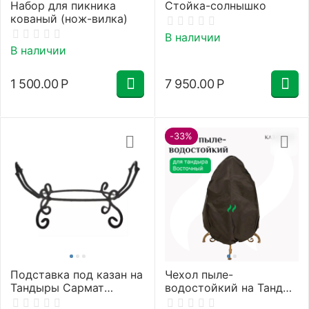
Набор для пикника
Стойка-солнышко
кованый (нож-вилка)
В наличии
В наличии
1 500.00
Р
7 950.00
Р
-33%
Подставка под казан на
Чехол пыле-
Тандыры Сармат
водостойкий на Тандыр
Аладдин, Восточный
Восточный