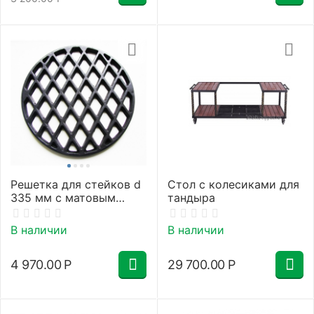
Решетка для стейков d
Стол с колесиками для
335 мм с матовым
тандыра
керамическим
покрытием
В наличии
В наличии
4 970.00
Р
29 700.00
Р