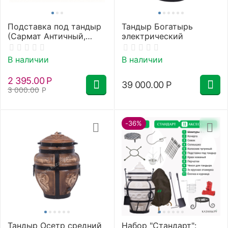
Подставка под тандыр
Тандыр Богатырь
(Сармат Античный,
электрический
Дастархан, Скиф)
В наличии
В наличии
2 395.00
Р
39 000.00
Р
3 000.00
Р
-36%
Тандыр Осетр средний
Набор "Стандарт":