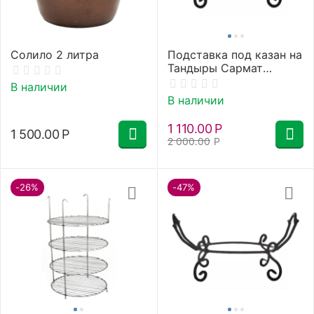
Солило 2 литра
Подставка под казан на
Тандыры Сармат
Большой, Античный,
В наличии
Есаул
В наличии
1 110.00
Р
1 500.00
Р
2 000.00
Р
-26%
-47%