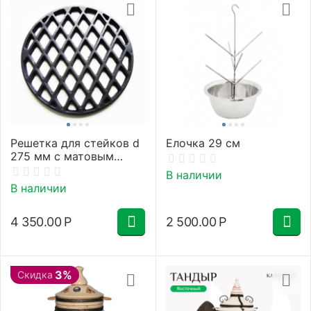
Решетка для стейков d
Елочка 29 см
275 мм с матовым
керамическим
В наличии
покрытием
В наличии
4 350.00
Р
2 500.00
Р
3%
Скидка