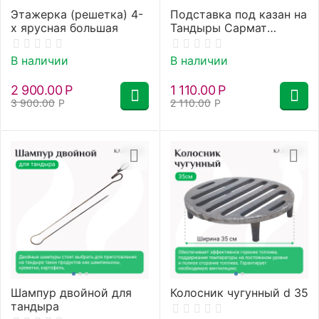
Этажерка (решетка) 4-
Подставка под казан на
х ярусная большая
Тандыры Сармат
Аладдин mini,
Скиф,Викинг, Атаман,
В наличии
В наличии
Дастархан
2 900.00
Р
1 110.00
Р
3 900.00
Р
2 110.00
Р
Шампур двойной для
Колосник чугунный d 35
тандыра