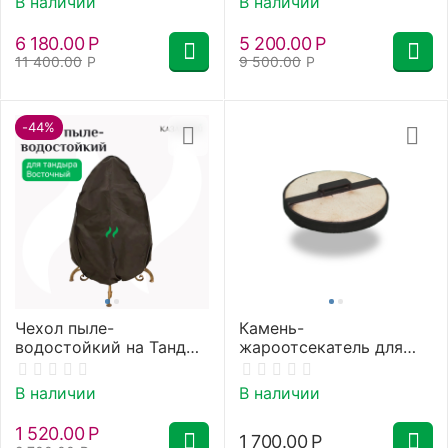
В наличии
В наличии
Аполлон, Сармат
большой, Атаман)
6 180.00
Р
5 200.00
Р
11 400.00
Р
9 500.00
Р
-44%
Чехол пыле-
Камень-
водостойкий на Тандыр
жароотсекатель для
Сармат Восточный
тандыра 32 см
В наличии
В наличии
1 520.00
Р
1 700.00
Р