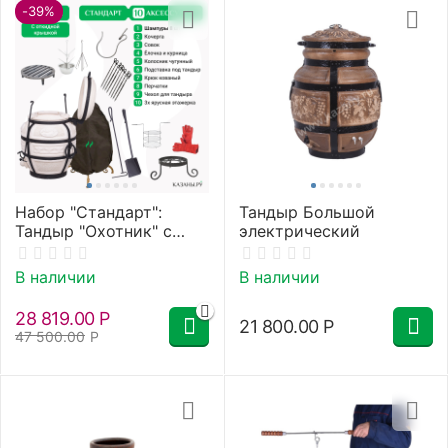
-39%
Набор "Стандарт":
Тандыр Большой
Тандыр "Охотник" с
электрический
откидной крышкой +
аксессуары
В наличии
В наличии
28 819.00
Р
21 800.00
Р
47 500.00
Р