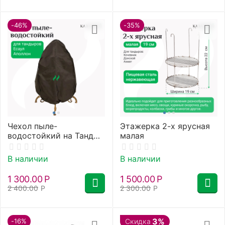
-46%
-35%
Чехол пыле-
Этажерка 2-х ярусная
водостойкий на Тандыр
малая
Есаул, Аполлон
В наличии
В наличии
1 300.00
Р
1 500.00
Р
2 400.00
Р
2 300.00
Р
3%
-16%
Скидка