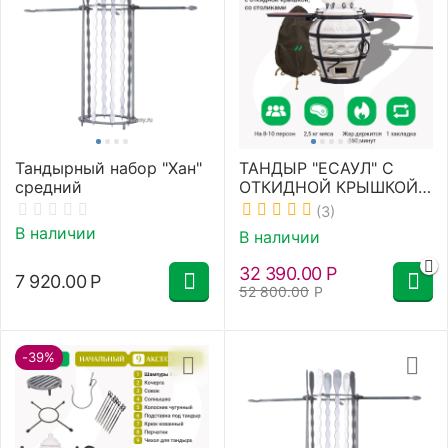
Тандырный набор "Хан"
ТАНДЫР "ЕСАУЛ" С
средний
ОТКИДНОЙ КРЫШКОЙ
И СТОЛИКАМИ
(3)
В наличии
В наличии
32 390.00
Р
7 920.00
Р
52 800.00
Р
-39%