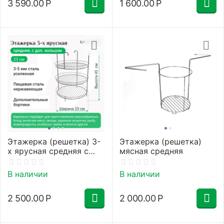
3 590.00
Р
1 600.00
Р
Этажерка (решетка) 3-
Этажерка (решетка)
х ярусная средняя с
мясная средняя
дополнительным
кольцом
В наличии
В наличии
2 500.00
Р
2 000.00
Р