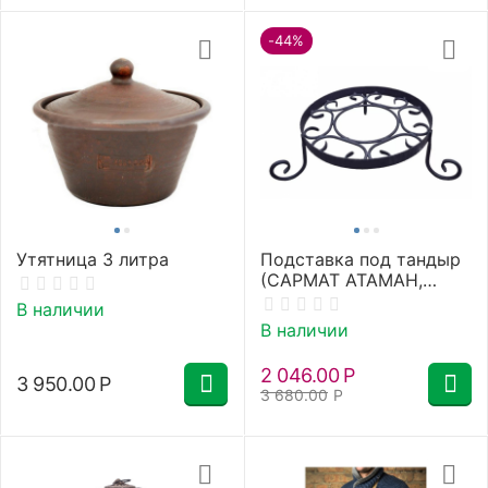
-44%
Утятница 3 литра
Подставка под тандыр
(САРМАТ АТАМАН,
БОЛЬШОЙ, ЕСАУЛ
В наличии
НОВАЯ МОДЕЛЬ,
В наличии
КОЧЕВНИК, ОХОТНИК)
2 046.00
Р
3 950.00
Р
3 680.00
Р