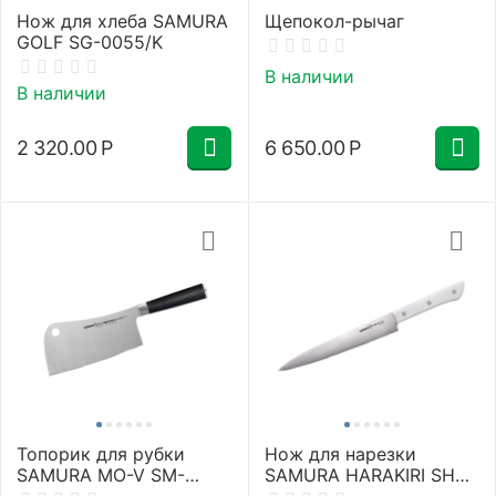
Нож для хлеба SAMURA
Щепокол-рычаг
GOLF SG-0055/K
В наличии
В наличии
2 320.00
Р
6 650.00
Р
Топорик для рубки
Нож для нарезки
SAMURA MO-V SM-
SAMURA HARAKIRI SHR-
0040/K
0045W/Y (белая