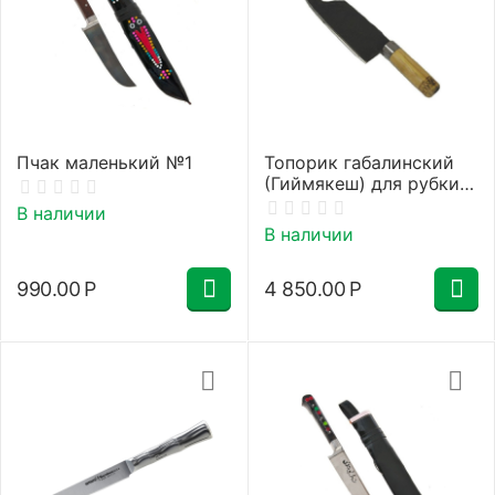
Пчак маленький №1
Топорик габалинский
(Гиймякеш) для рубки
мяса (люля-кебаб)
В наличии
В наличии
990.00
Р
4 850.00
Р