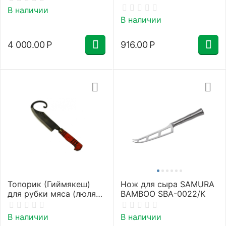
0045W/Y (БЕЛАЯ
В наличии
РУКОЯТЬ)
В наличии
4 000.00
Р
916.00
Р
Топорик (Гиймякеш)
Нож для сыра SAMURA
для рубки мяса (люля-
BAMBOO SBA-0022/K
кебаб)
В наличии
В наличии