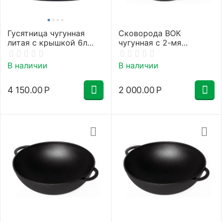
Гусятница чугунная
Сковорода ВОК
литая с крышкой 6л
чугунная с 2-мя
Гардарика
ручками 280х100
Гардарика
В наличии
В наличии
4 150.00
Р
2 000.00
Р