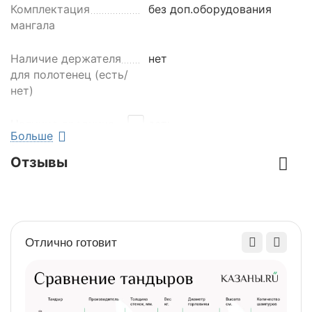
Комплектация
без доп.оборудования
мангала
Наличие держателя
нет
для полотенец (есть/
нет)
Наличие дровника
есть
Больше
(есть/нет)
Отзывы
Наличие колес
нет
Наличие крыши
есть
Отлично готовит
Наличие полочки
есть
(есть/нет)
Объем, м3
1,1