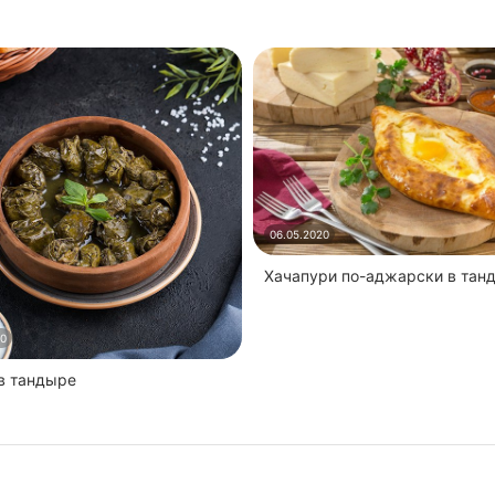
06.05.2020
Хачапури по-аджарски в тан
20
 в тандыре