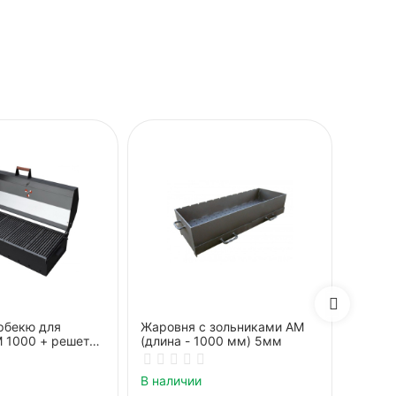
рбекю для
Жаровня с зольниками АМ
Крышк
 1000 + решетки
(длина - 1000 мм) 5мм
жаров
В наличии
В нали