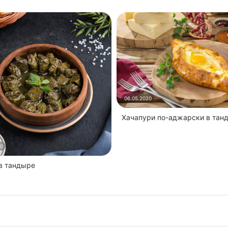
06.05.2020
Хачапури по-аджарски в тан
20
 в тандыре