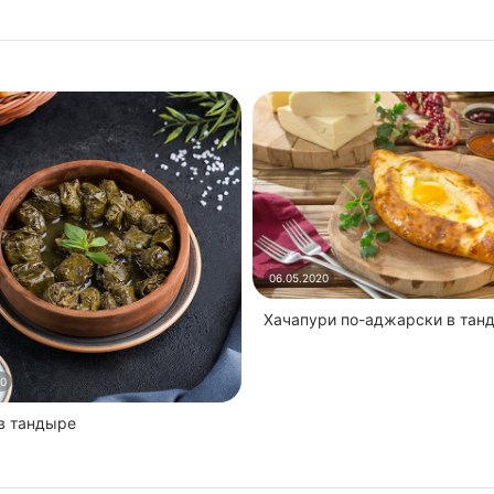
06.05.2020
Хачапури по-аджарски в тан
20
 в тандыре