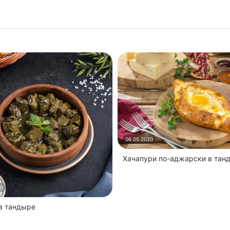
06.05.2020
Хачапури по-аджарски в тан
20
 в тандыре