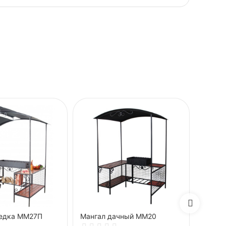
седка ММ27П
Мангал дачный ММ20
Смокер
барбе