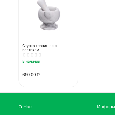
Ступка гранитная с
пестиком
В наличии
650.00
Р
О Нас
Информа