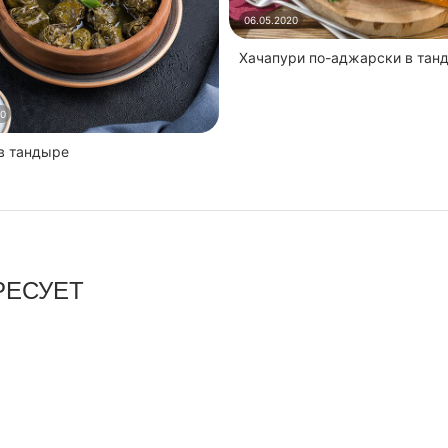
06.05.2020
Хачапури по-аджарски в тан
20
 в тандыре
РЕСУЕТ