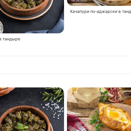
06.05.2020
Хачапури по-аджарски в тан
20
 в тандыре