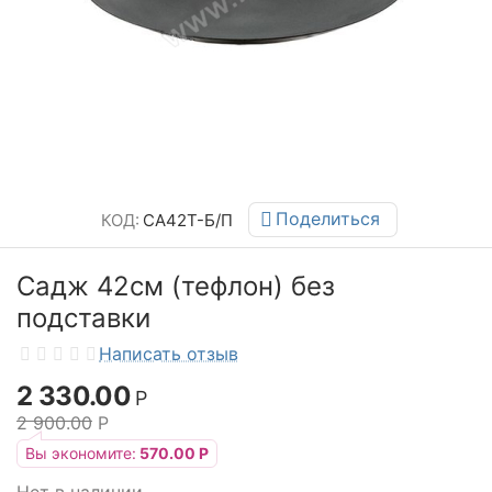
Поделиться
КОД:
СА42Т-Б/П
Садж 42см (тефлон) без
подставки
Написать отзыв
2 330.00
Р
2 900.00
Р
Вы экономите:
570.00
Р
Нет в наличии