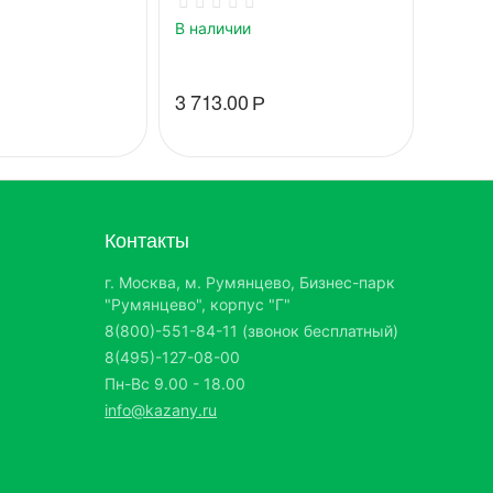
В наличии
В нали
3 713.00
Р
4 540
Контакты
г. Москва, м. Румянцево, Бизнес-парк
"Румянцево", корпус "Г"
8(800)-551-84-11 (звонок бесплатный)
8(495)-127-08-00
Пн-Вс 9.00 - 18.00
info@kazany.ru