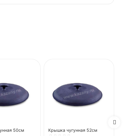
унная 50см
Крышка чугунная 52см
Плита 
для п