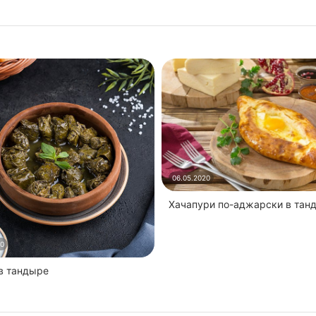
06.05.2020
Хачапури по-аджарски в тан
20
 в тандыре