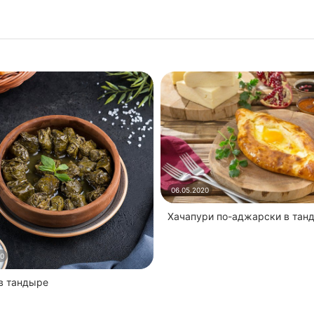
06.05.2020
Хачапури по-аджарски в тан
20
 в тандыре