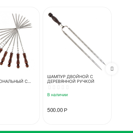
ШАМПУР ДВОЙНОЙ С
Плита 
ОНАЛЬНЫЙ С
ДЕРЕВЯННОЙ РУЧКОЙ
для п
ОЙ РУЧКОЙ
В наличии
В нали
500.00
Р
4 540