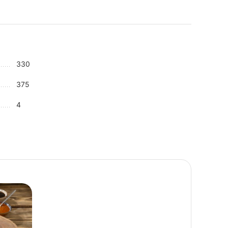
330
375
4