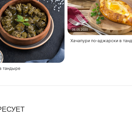
06.05.2020
Хачапури по-аджарски в тан
20
 в тандыре
РЕСУЕТ