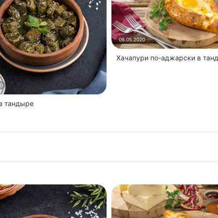
06.05.2020
Хачапури по-аджарски в тан
20
 в тандыре