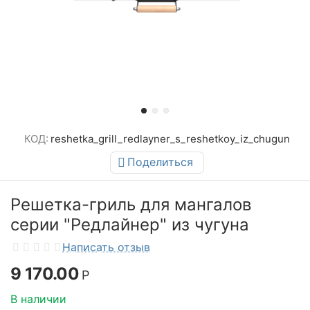
КОД:
reshetka_grill_redlayner_s_reshetkoy_iz_chugun
Поделиться
Решетка-гриль для мангалов
серии "Редлайнер" из чугуна
Написать отзыв
9 170.00
Р
В наличии