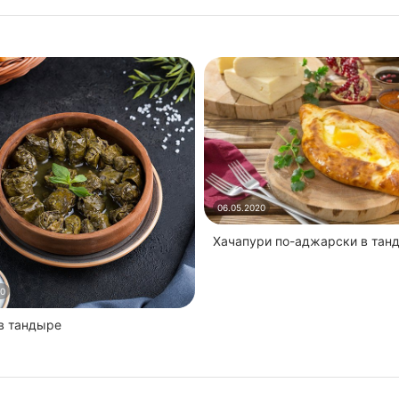
06.05.2020
Хачапури по-аджарски в тан
20
 в тандыре