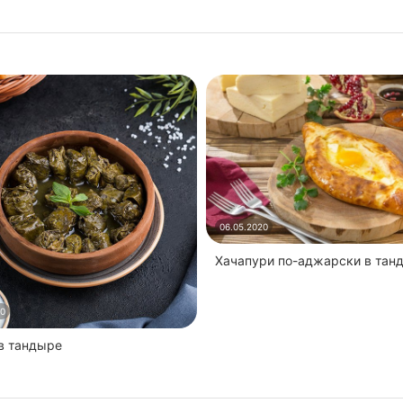
06.05.2020
Хачапури по-аджарски в тан
20
 в тандыре