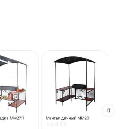
седка ММ27П
Мангал дачный ММ20
Смокер
барбе