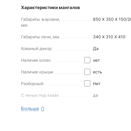
Характеристики мангалов
Габариты жаровни,
850 Х 350 Х 150/2
мм
Габариты печи, мм
340 Х 310 Х 410
Кованый декор
Да
Наличие колес
нет
Наличие крыши
есть
Разборный
Нет
С печью под казан
да
Толщина стали, мм
3 или 5
Больше
Найти похожие