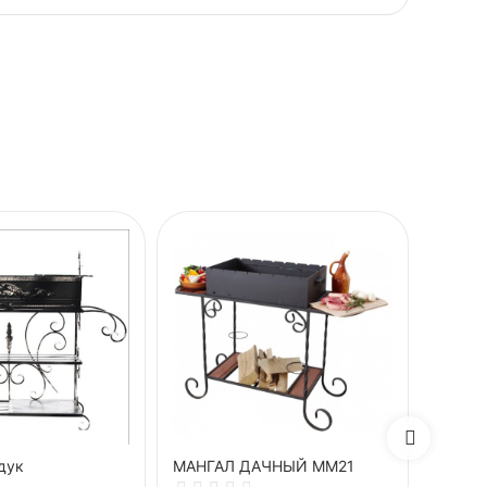
дук
МАНГАЛ ДАЧНЫЙ ММ21
Манга