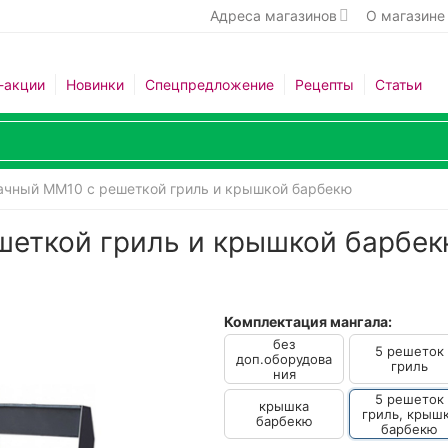
Адреса магазинов
О магазине
-акции
Новинки
Спецпредложение
Рецепты
Статьи
ачный ММ10 с решеткой гриль и крышкой барбекю
шеткой гриль и крышкой барбе
Комплектация мангала:
без
5 решеток
доп.оборудова
гриль
ния
5 решеток
крышка
гриль, крыш
барбекю
барбекю