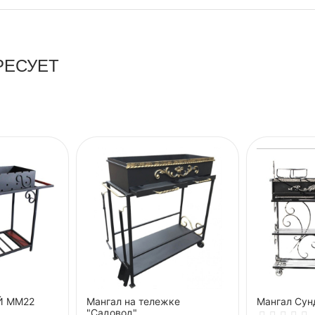
РЕСУЕТ
Й ММ22
Мангал на тележке
Мангал Сун
"Садовод"