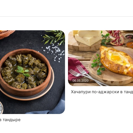
06.05.2020
Хачапури по-аджарски в тан
20
 в тандыре