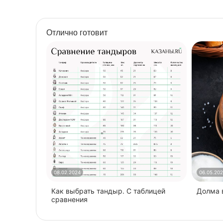
Наличие полочки
есть
(есть/нет)
Отлично готовит
Объем, м3
0,6
Разборный
да
Размеры ДхШхВ, см
110х67х88
С печью под казан
нет
Найти похожие
08.02.2024
06.05.20
Как выбрать тандыр. С таблицей
​Долма
сравнения