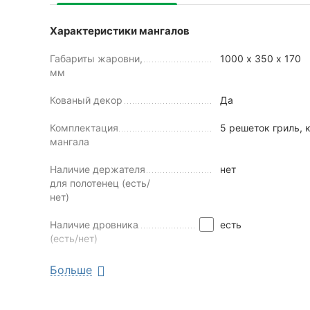
Характеристики мангалов
Габариты жаровни,
1000 х 350 х 170
мм
Кованый декор
Да
Комплектация
5 решеток гриль,
мангала
Наличие держателя
нет
для полотенец (есть/
нет)
Наличие дровника
есть
(есть/нет)
Наличие колес
нет
Больше
Наличие крыши
Нет