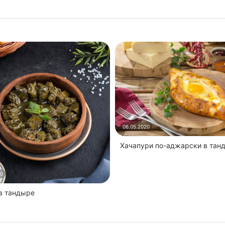
06.05.2020
Хачапури по-аджарски в тан
20
 в тандыре