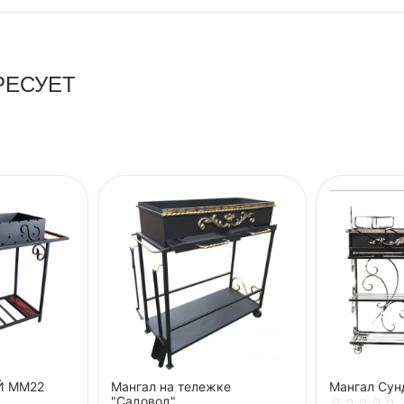
РЕСУЕТ
Й ММ22
Мангал на тележке
Мангал Сун
"Садовод"