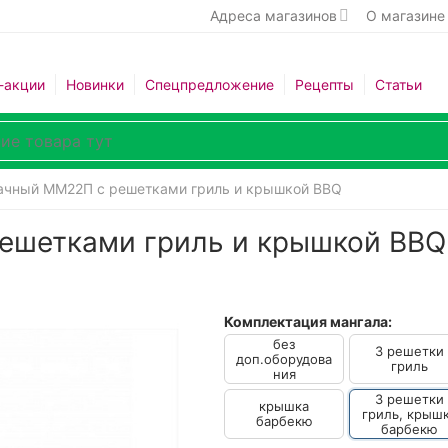
Адреса магазинов
О магазине
-акции
Новинки
Спецпредложение
Рецепты
Статьи
ачный ММ22П с решетками гриль и крышкой BBQ
ешетками гриль и крышкой BBQ
Комплектация мангала:
без
3 решетки
доп.оборудова
гриль
ния
3 решетки
крышка
гриль, крыш
барбекю
барбекю