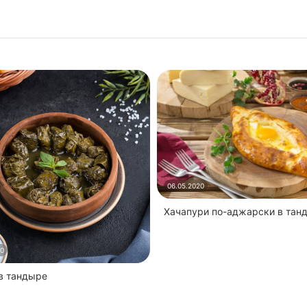
06.05.2020
Хачапури по-аджарски в тан
20
 в тандыре