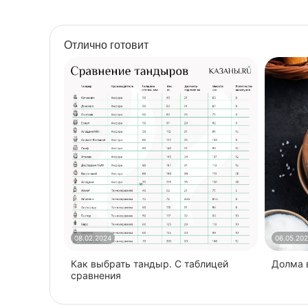
Наличие колес
есть
Наличие крыши
Нет
Отлично готовит
Наличие полочки
есть
(есть/нет)
Объем, м3
0,6
Разборный
да
Размеры ДхШхВ, см
157х53х192
Найти похожие
08.02.2024
06.05.20
Как выбрать тандыр. С таблицей
​Долма
сравнения