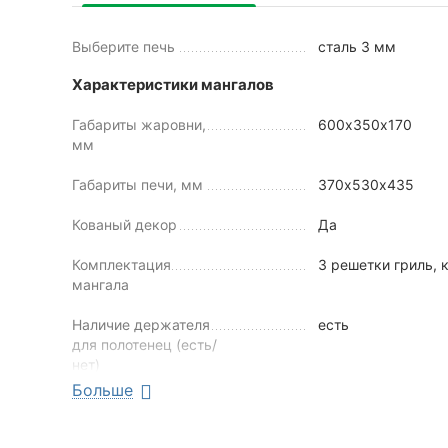
Выберите печь
сталь 3 мм
Характеристики мангалов
Габариты жаровни,
600х350х170
мм
Габариты печи, мм
370х530х435
Кованый декор
Да
Комплектация
3 решетки гриль,
мангала
Наличие держателя
есть
для полотенец (есть/
нет)
Больше
Наличие дровника
есть
(есть/нет)