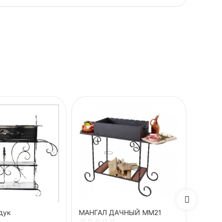
дук
МАНГАЛ ДАЧНЫЙ ММ21
Манга