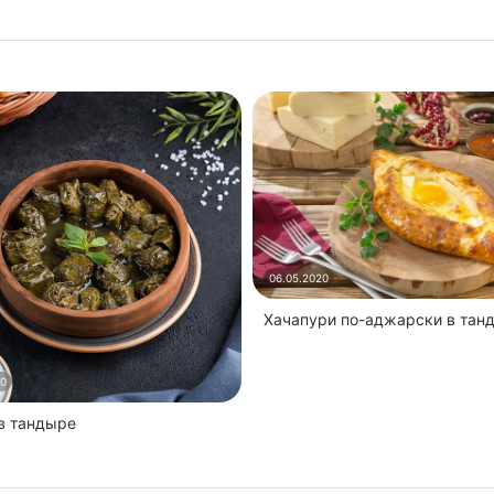
06.05.2020
Хачапури по-аджарски в тан
20
 в тандыре