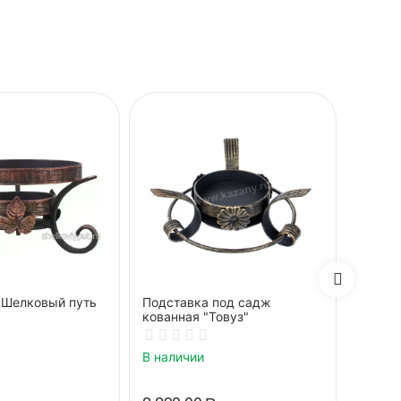
"Шелковый путь
Подставка под садж
Подст
кованная "Товуз"
декор"
В наличии
В нали