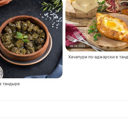
06.05.2020
Хачапури по-аджарски в тан
20
 в тандыре