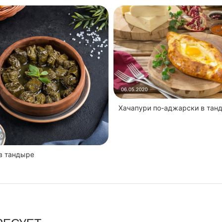
06.05.2020
Хачапури по-аджарски в тан
20
 в тандыре