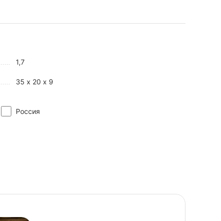
1,7
35 х 20 х 9
Россия