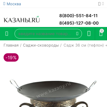
Москва
8(800)-551-84-11
8(495)-127-08-00
0
Главная
/
Саджи-сковороды
/
Садж 36 см (тефлон) +
-19%