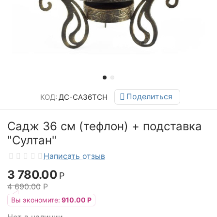
Поделиться
КОД:
ДС-СА36ТСН
Садж 36 см (тефлон) + подставка
"Султан"
Написать отзыв
3 780.00
Р
4 690.00
Р
Вы экономите:
910.00
Р
Нет в наличии