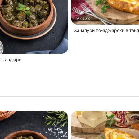
06.05.2020
Хачапури по-аджарски в тан
20
 в тандыре