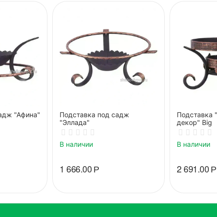
адж "Афина"
Подставка под садж
Подставка 
"Эллада"
декор" Big
В наличии
В наличии
1 666.00
Р
2 691.00
Р