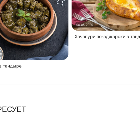
06.05.2020
Хачапури по-аджарски в тан
20
 в тандыре
РЕСУЕТ