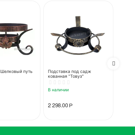
"Шелковый путь
Подставка под садж
Подст
кованная "Товуз"
декор"
В наличии
В нали
2 298.00
Р
2 817