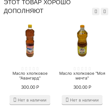
ЭТОТ ТОВАР ХОРОШО
ДОПОЛНЯЮТ
Общая высота, см
190
Печь с дверцей
Да
Печь с дымоходом
Да
Печь с зольным
Да
ящиком
С заслонкой в
Да
дымоходе
Масло хлопковое
Масло хлопковое "Моя
1
"Авангард"
мечта"
Толщина стали печи,
3
300.00
Р
300.00
Р
мм
Нет в наличии
Нет в наличии
Материал дверцы
Сталь