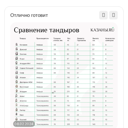
Основные характеристики
Отлично готовит
Подходит для казана,
15
л
16
17
18
19
20
Особенности
Вес брутто, кг
50
Габариты в упаковке,
48х74х107
см.
08.02.2024
0
Гарантия, мес.
12