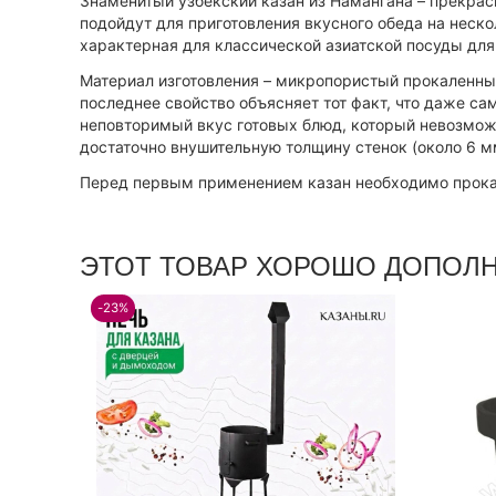
Знаменитый узбекский казан из Намангана – прекрас
подойдут для приготовления вкусного обеда на неск
характерная для классической азиатской посуды для 
Материал изготовления – микропористый прокаленный
последнее свойство объясняет тот факт, что даже са
неповторимый вкус готовых блюд, который невозможно
достаточно внушительную толщину стенок (около 6 м
Перед первым применением казан необходимо прокал
ЭТОТ ТОВАР ХОРОШО ДОПОЛ
-23%