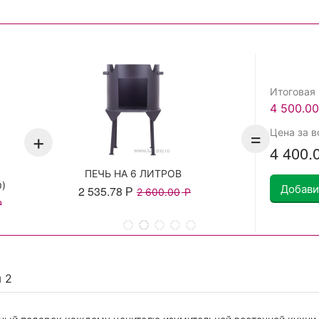
Итоговая
4 500.00
Цена за в
=
+
4 400.
ПЕЧЬ НА 6 ЛИТРОВ
)
Добави
2 535.78
Р
2 600.00
Р
Р
ы
2