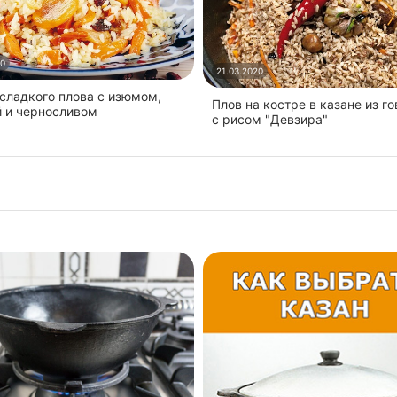
20
21.03.2020
 сладкого плова с изюмом,
Плов на костре в казане из г
й и черносливом
с рисом "Девзира"