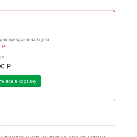
Вме
 рекомендованная цена
Р
се
00
Р
ть все в корзину