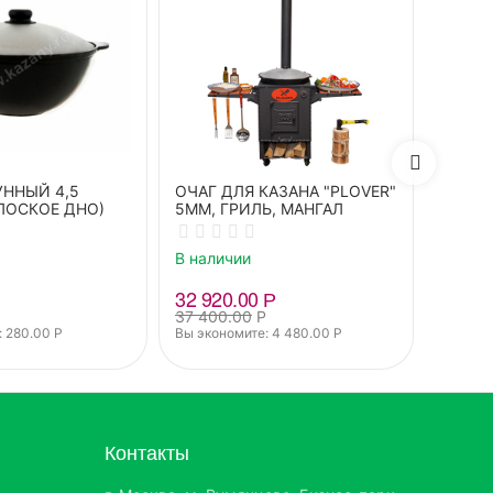
УННЫЙ 4,5
ОЧАГ ДЛЯ КАЗАНА "PLOVER"
Инфра
ЛОСКОЕ ДНО)
5ММ, ГРИЛЬ, МАНГАЛ
термо
В наличии
В нали
32 920.00
Р
1 800
37 400.00
Р
 
280.00
Р
Вы экономите: 
4 480.00
Р
Контакты