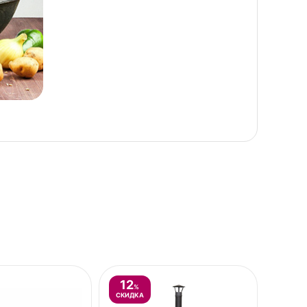
12
%
СКИДКА