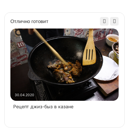
Отлично готовит
3
30.04.2020
Р
Рецепт джиз-быз в казане
ч