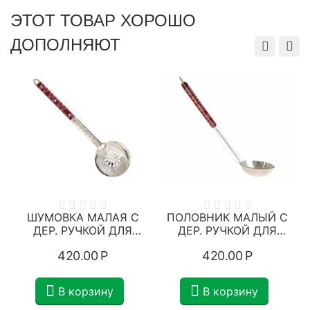
ЭТОТ ТОВАР ХОРОШО
ДОПОЛНЯЮТ
А
ШУМОВКА МАЛАЯ С
ПОЛОВНИК МАЛЫЙ С
ДЕР. РУЧКОЙ ДЛЯ
ДЕР. РУЧКОЙ ДЛЯ
КАЗАНОВ НА 4-8
КАЗАНОВ НА 4-10
420.00
Р
420.00
Р
ЛИТРОВ
ЛИТРОВ
В корзину
В корзину