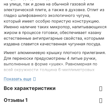
на улице, так и дома на обычной газовой или
электрической плите, а также в духовке. Отлит из
гладко шлифованного экологичного чугуна,
который имеет особую пористую конструкцию.
Именно наличие таких микропор, напитывающихся
жиром в процессе готовки, обеспечивает казану
естественные антипригарные свойства, которыми
издавна славится качественная чугунная посуда.
Имеет алюминиевую крышку плотного прилегания.
Для переноски предусмотрены 4 литые ручки,
выполненные в форме «ушек». Равномерная по
всей окружности толщина 6-миллиметровых
стенок гарантирует оптимальное распределение
Показать еще
тепла, которое очень важно для приготовления
настоящего узбекского плова и всех других
Все характеристики
восточных блюд. Способен поддерживать
температуру на протяжении длительного времени
Отзывы 1
после снятия с огня.