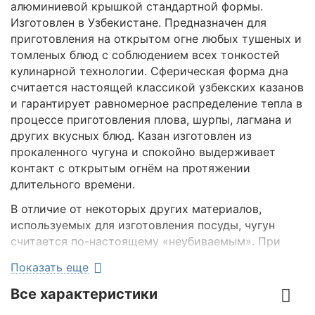
алюминиевой крышкой стандартной формы.
Изготовлен в Узбекистане. Предназначен для
приготовления на открытом огне любых тушеных и
томленых блюд с соблюдением всех тонкостей
кулинарной технологии. Сферическая форма дна
считается настоящей классикой узбекских казанов
и гарантирует равномерное распределение тепла в
процессе приготовления плова, шурпы, лагмана и
других вкусных блюд. Казан изготовлен из
прокаленного чугуна и спокойно выдерживает
контакт с открытым огнём на протяжении
длительного времени.
В отличие от некоторых других материалов,
используемых для изготовления посуды, чугун
считается по-настоящему «неубиваемым». При
условии аккуратного обращения и правильного
Показать еще
ухода срок службы такого казана будет
практически неограниченным. При этом казан и
Все характеристики
крышка не требуют сложного ухода. После