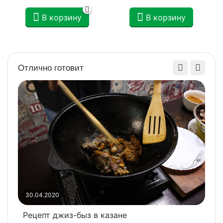
В корзину
В корзину
Отлично готовит
3
30.04.2020
Р
Рецепт джиз-быз в казане